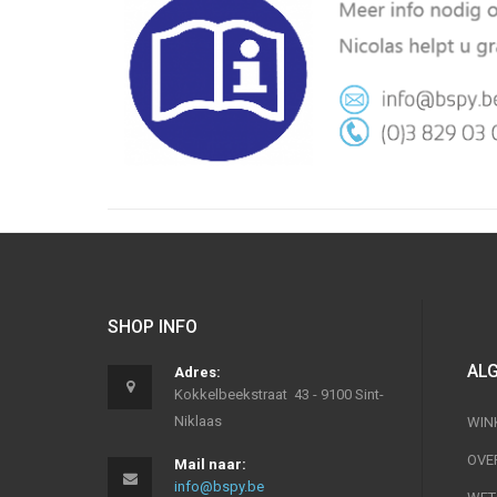
SHOP INFO
AL
Adres:
Kokkelbeekstraat 43 - 9100 Sint-
Niklaas
WIN
OVE
Mail naar:
info@bspy.be