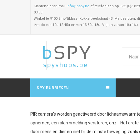
Klantendienst: mail
info@bspy.be
of telefonisch op +32 (0)3 829
03 00
Winkel te 9100 Sint-Niklaas, Kokkelbeekstraat 43. Ma gesloten, di
t/m do van 10u-12.45u en van 13.30u-18u. Vrij en za van 10u-16u.
SPY RUBRIEKEN
PIR camera's worden geactiveerd door lichaamswarmte
opnemen, een alarmmelding versturen, enz... Het grote 
door mens en dier en niet bij de minste beweging zoals 