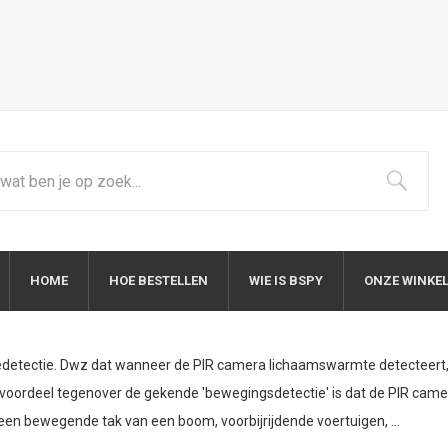
HOME
HOE BESTELLEN
WIE IS BSPY
ONZE WINKE
detectie. Dwz dat wanneer de PIR camera lichaamswarmte detecteert, 
voordeel tegenover de gekende 'bewegingsdetectie' is dat de PIR camer
een bewegende tak van een boom, voorbijrijdende voertuigen, ...